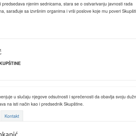
 i predsedava njenim sednicama, stara se o ostvarivanju javnosti rada
ina, sarađuje sa izvršnim organima i vrši poslove koje mu poveri Skupšt
ć
KUPŠTINE
enjuje u slučaju njegove odsutnosti i sprečenosti da obavlja svoju dužn
va na isti način kao i predsednik Skupštine.
Kontakt
nkapić