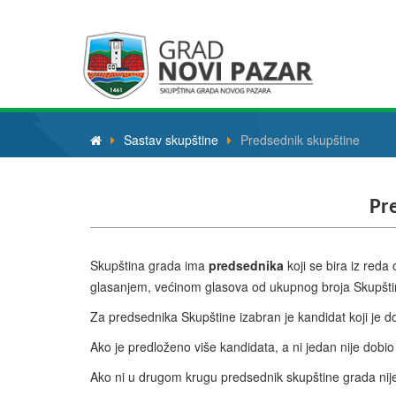
Sastav skupštine
Predsednik skupštine
Pr
Skupština grada ima
predsednika
koji se bira iz red
glasanjem, većinom glasova od ukupnog broja Skupšti
Za predsednika Skupštine izabran je kandidat koji je 
Ako je predloženo više kandidata, a ni jedan nije dobio
Ako ni u drugom krugu predsednik skupštine grada nije