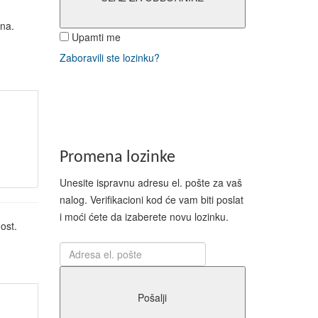
ina.
Upamti me
Zaboravili ste lozinku?
Promena lozinke
Unesite ispravnu adresu el. pošte za vaš
nalog. Verifikacioni kod će vam biti poslat
i moći ćete da izaberete novu lozinku.
ost.
Pošalji