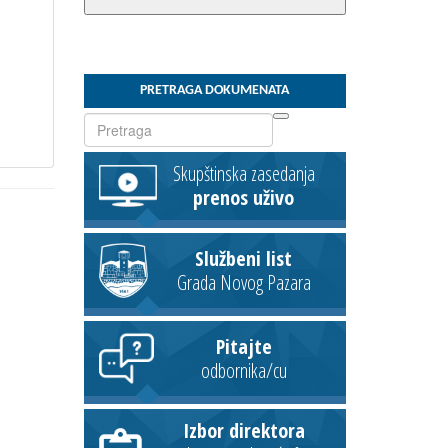
PRETRAGA DOKUMENATA
Skupštinska zasedanja
prenos uživo
Službeni list
Grada Novog Pazara
Pitajte
odbornika/cu
Izbor direktora