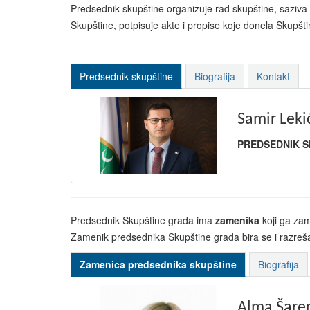
Predsednik skupštine organizuje rad skupštine, saziva
Skupštine, potpisuje akte i propise koje donela Skupšt
Predsednik skupštine
Biografija
Kontakt
Samir Leki
PREDSEDNIK S
Predsednik Skupštine grada ima
zamenika
koji ga zam
Zamenik predsednika Skupštine grada bira se i razreša
Zamenica predsednika skupštine
Biografija
Alma Šare