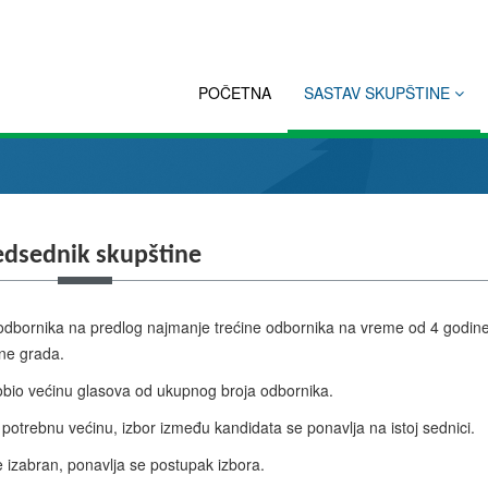
POČETNA
SASTAV SKUPŠTINE
edsednik skupštine
a odbornika na predlog najmanje trećine odbornika na vreme od 4 godine
ne grada.
dobio većinu glasova od ukupnog broja odbornika.
 potrebnu većinu, izbor između kandidata se ponavlja na istoj sednici.
 izabran, ponavlja se postupak izbora.